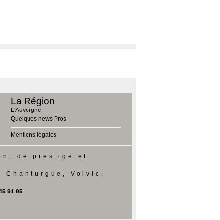
La Région
L'Auvergne
Quelques news Pros
Mentions légales
en, de prestige et
e Chanturgue, Volvic,
 45 91 95
-