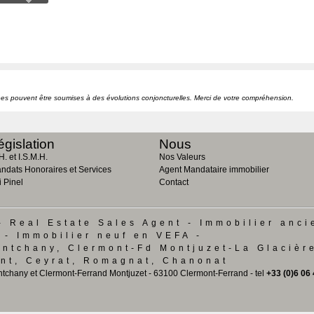
nées pouvent être soumises à des évolutions conjoncturelles. Merci de votre compréhension.
égislation
Nous
H. et I.S.M.H.
Nos Valeurs
ndats Honoraires et Services
Agent Mandataire immobilier
i Pinel
Contact
- Real Estate Sales Agent - Immobilier anci
 - Immobilier neuf en VEFA -
ontchany, Clermont-Fd Montjuzet-La Glacièr
nt, Ceyrat, Romagnat, Chanonat
ntchany et Clermont-Ferrand Montjuzet - 63100 Clermont-Ferrand - tel
+33 (0)6 06