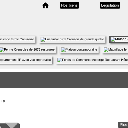
Nos biens
Législation
y ...
Plus 
ée