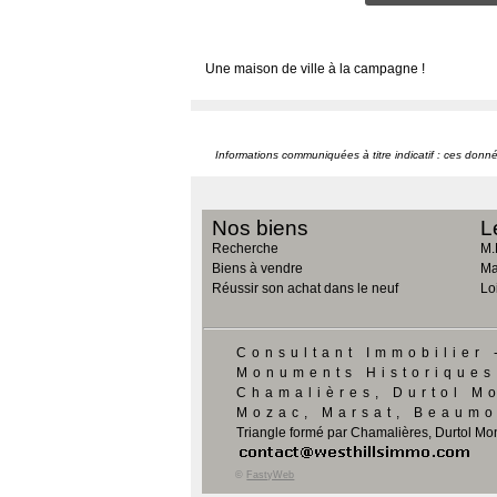
Une maison de ville à la campagne !
Informations communiquées à titre indicatif : ces don
Nos biens
L
Recherche
M.
Biens à vendre
Ma
Réussir son achat dans le neuf
Lo
Consultant Immobilier 
Monuments Historiques
Chamalières, Durtol M
Mozac, Marsat, Beaumo
Triangle formé par Chamalières, Durtol Mo
©
FastyWeb